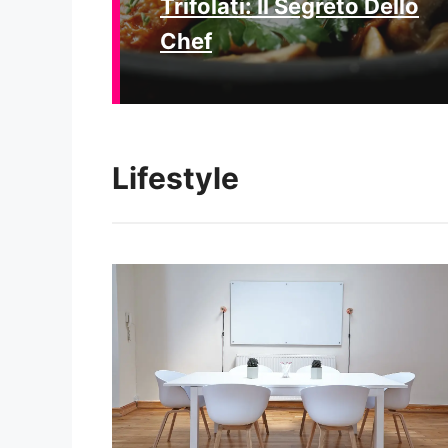
Trifolati: Il Segreto Dello
Chef
Lifestyle