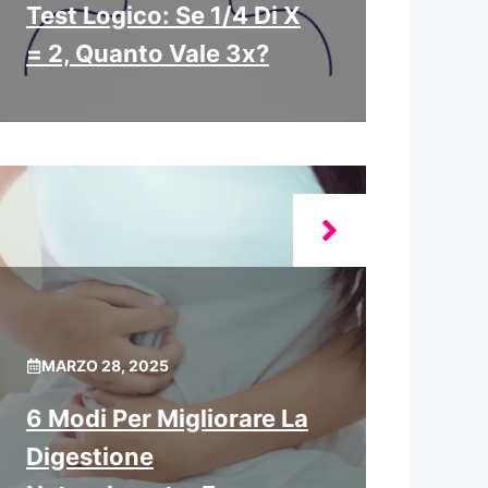
Test Logico: Se 1/4 Di X
= 2, Quanto Vale 3x?
MARZO 28, 2025
6 Modi Per Migliorare La
Digestione