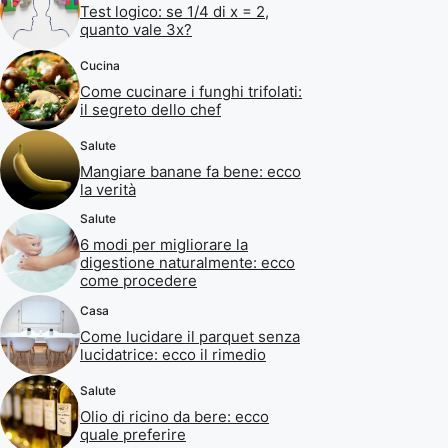
Test logico: se 1/4 di x = 2,
quanto vale 3x?
Cucina
Come cucinare i funghi trifolati:
il segreto dello chef
Salute
Mangiare banane fa bene: ecco
la verità
Salute
6 modi per migliorare la
digestione naturalmente: ecco
come procedere
Casa
Come lucidare il parquet senza
lucidatrice: ecco il rimedio
Salute
Olio di ricino da bere: ecco
quale preferire