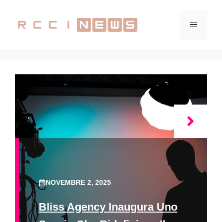
Vai
al
Menu
contenuto
NOVEMBRE 2, 2025
Bliss Agency Inaugura Uno