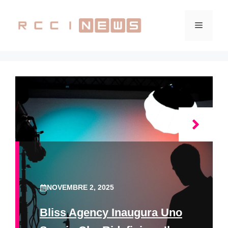
Vai
al
Menu
contenuto
NOVEMBRE 2, 2025
Bliss Agency Inaugura Uno