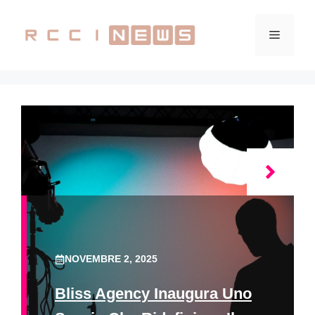
Vai
al
Menu
contenuto
NOVEMBRE 2, 2025
Bliss Agency Inaugura Uno