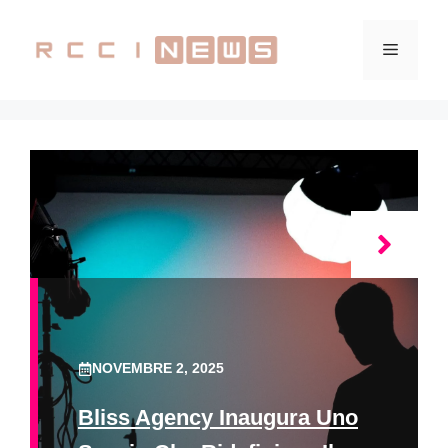
Vai
al
Menu
contenuto
NOVEMBRE 2, 2025
Bliss Agency Inaugura Uno