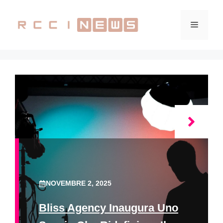
Vai
al
Menu
contenuto
NOVEMBRE 2, 2025
Bliss Agency Inaugura Uno