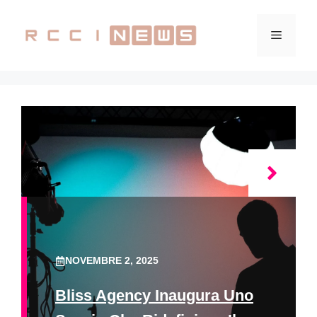
Vai
al
Menu
contenuto
NOVEMBRE 2, 2025
Bliss Agency Inaugura Uno